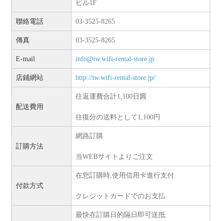
ビル1F
聯絡電話
03-3525-8265
傳真
03-3525-8265
E-mail
info@tw.wifi-rental-store.jp
店鋪網站
http://tw.wifi-rental-store.jp/
往返運費合計1,100日圓
配送費用
往復分の送料として1,100円
網路訂購
訂購方法
当WEBサイトよりご注文
在您訂購時,使用信用卡進行支付.
付款方式
クレジットカードでのお支払
最快在訂購日的隔日即可送抵.