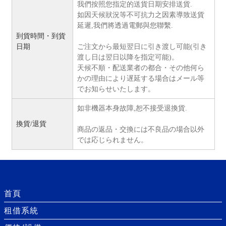
我們按照您指定的送貨日期安排送貨.
如因天候狀況等不可抗力之因素導致送貨
延遲,我們將透過電郵與您聯繫.
到貨時間・到貨
日期
ご注文から最短翌日に引き渡し可能(引き
渡し日は翌日以降を指定可能)。
天候不順・配送業者の都合・その他何ら
かの理由により遅延する場合はメール等
でお知らせいたします。
如非機器本身故障,恕不接受退換貨.
換貨/退貨
商品の返品・交換には不良品の場合以外
では応じられません。
首頁
租借系統